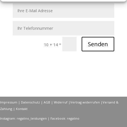
Senden
=
10 + 14
Impressum
|
Datenschutz
|
AGB
|
Widerruf
|
Vertrag widerrufen
|
Versand &
Zahlung
|
Kontakt
Instagram: regalino_teistungen | Facebook: regalino