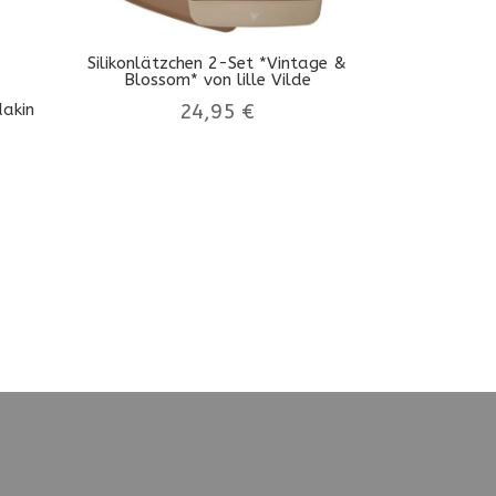
Silikonlätzchen 2-Set *Vintage &
Blossom* von lille Vilde
akin
24,95
€
licher
tueller
eis
t:
00 €.