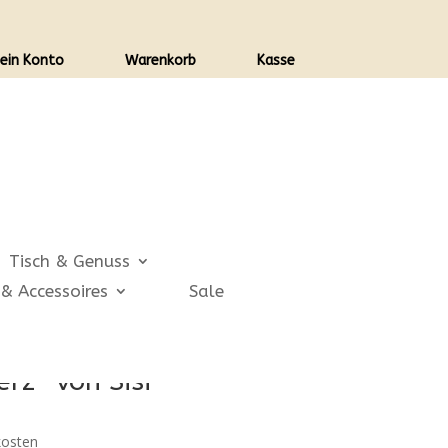
ein Konto
Warenkorb
Kasse
Tisch & Genuss
& Accessoires
Sale
rz* von Sisi
kosten