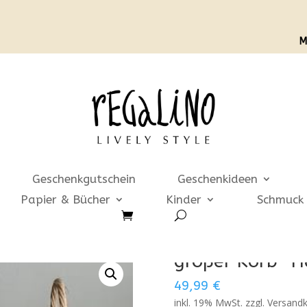
M
Geschenkgutschein
Geschenkideen
Papier & Bücher
Kinder
Schmuck 
si
großer Korb *He
49,99
€
inkl. 19% MwSt. zzgl. Versand