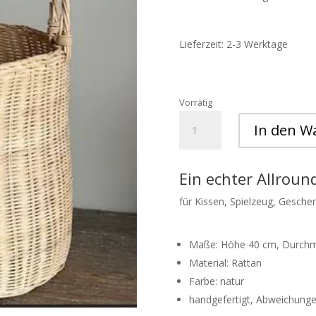
Lieferzeit: 2-3 Werktage
Vorrätig
großer
In den W
Korb
*Herz*
von
Ein echter Allroun
Sisi
Menge
für Kissen, Spielzeug, Gesche
Maße: Höhe 40 cm, Durch
Material: Rattan
Farbe: natur
handgefertigt, Abweichunge