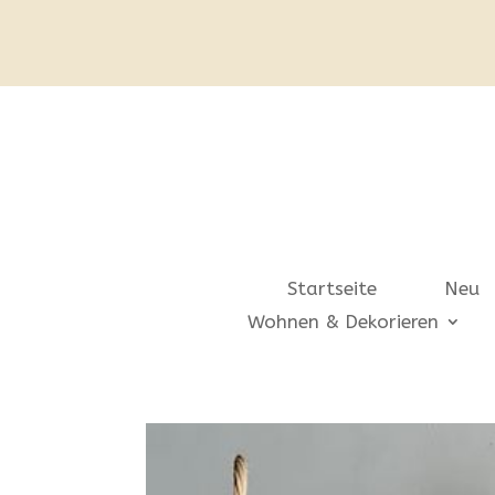
Startseite
Neu
Wohnen & Dekorieren
Start
/
Geschenkideen
/
Hochzeit & Liebe
/ großer Korb *Herz* von Si