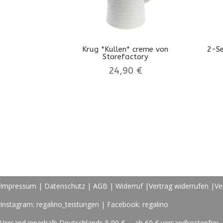
Krug *Kullen* creme von
2-Se
Storefactory
24,90
€
Impressum
|
Datenschutz
|
AGB
|
Widerruf
|
Vertrag widerrufen
|
Ve
Instagram: regalino_teistungen | Facebook: regalino
Versand innerhalb Deutschlands 5,99 € – ab 60 € versandkostenfrei