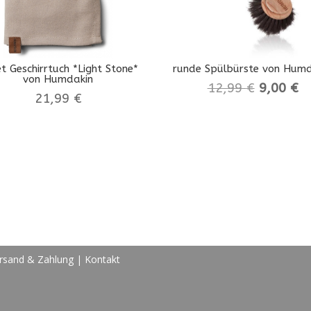
t Geschirrtuch *Light Stone*
runde Spülbürste von Humd
von Humdakin
Ursprüng
Ak
12,99
€
9,00
€
21,99
€
Preis
Pr
war:
is
12,99 €
9,
rsand & Zahlung
|
Kontakt