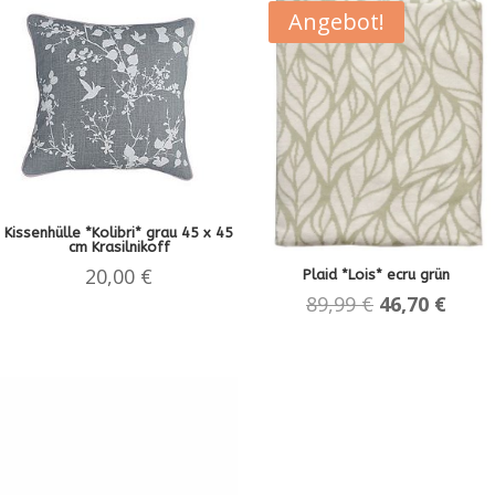
Angebot!
Kissenhülle *Kolibri* grau 45 x 45
cm Krasilnikoff
20,00
€
Plaid *Lois* ecru grün
Ursprünglic
Aktue
89,99
€
46,70
€
Preis
Preis
war:
ist:
89,99 €
46,70