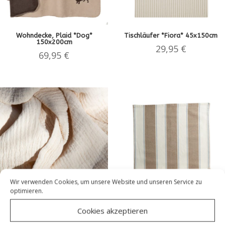
Wohndecke, Plaid *Dog*
Tischläufer *Fiora* 45x150cm
150x200cm
29,95
€
69,95
€
Wir verwenden Cookies, um unsere Website und unseren Service zu
optimieren.
Baumwoll-Tischdecke
Tischläufer aus recycelter
Cookies akzeptieren
Waffelstruktur Musselin *Cream*
Baumwolle *Caramel*| 50×160 cm
150×300 cm