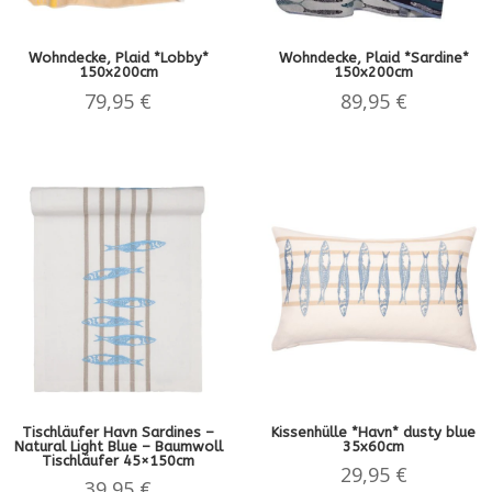
Wohndecke, Plaid *Lobby*
Wohndecke, Plaid *Sardine*
150x200cm
150x200cm
79,95
€
89,95
€
Tischläufer Havn Sardines –
Kissenhülle *Havn* dusty blue
Natural Light Blue – Baumwoll
35x60cm
Tischläufer 45×150cm
29,95
€
39,95
€