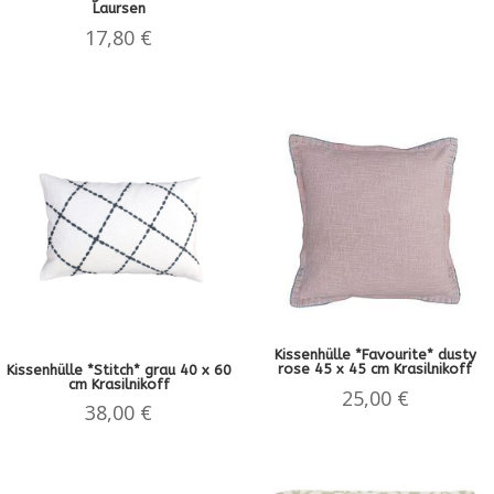
Laursen
17,80
€
Kissenhülle *Favourite* dusty
rose 45 x 45 cm Krasilnikoff
Kissenhülle *Stitch* grau 40 x 60
cm Krasilnikoff
25,00
€
38,00
€