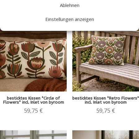
20,00
€
199,90
€
Ablehnen
Einstellungen anzeigen
besticktes Kissen *Circle of
besticktes Kissen *Retro Flowers*
Flowers* incl. Inlet von byroom
incl. Inlet von byroom
59,75
€
59,75
€