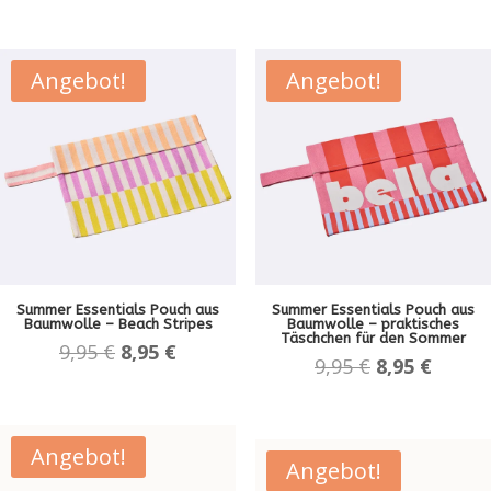
Angebot!
Angebot!
Summer Essentials Pouch aus
Summer Essentials Pouch aus
Baumwolle – Beach Stripes
Baumwolle – praktisches
Täschchen für den Sommer
Ursprünglicher
Aktueller
9,95
€
8,95
€
Ursprünglic
Aktuel
9,95
€
8,95
€
Preis
Preis
Preis
Preis
war:
ist:
war:
ist:
9,95 €
8,95 €.
9,95 €
8,95 €.
Angebot!
Angebot!