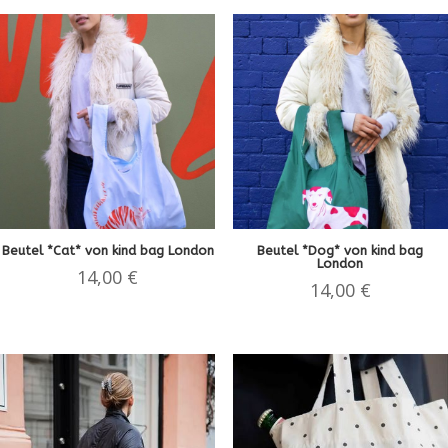
Beutel *Cat* von kind bag London
Beutel *Dog* von kind bag
London
14,00
€
14,00
€