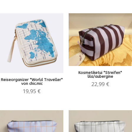
Kosmetiketui *Streifen*
lila/aubergine
Reiseorganizer *World Traveller*
22,99
€
von chic.mic
19,95
€