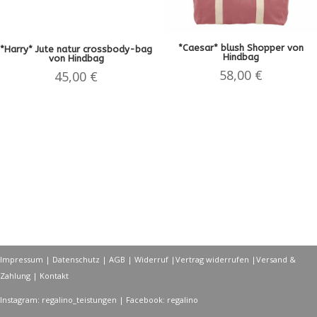
*Caesar* blush Shopper von
*Harry* Jute natur crossbody-bag
Hindbag
von Hindbag
58,00
€
45,00
€
Impressum
|
Datenschutz
|
AGB
|
Widerruf
|
Vertrag widerrufen
|
Versand &
Zahlung
|
Kontakt
Instagram: regalino_teistungen | Facebook: regalino