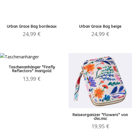
Urban Grace Bag bordeaux
Urban Grace Bag beige
24,99
€
24,99
€
Taschenanhänger *Firefly
Reflectors* marigold
13,99
€
Reiseorganizer *Flowers* von
chic.mic
19,95
€