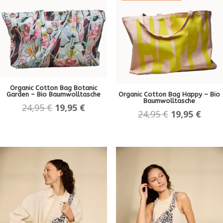
Organic Cotton Bag Botanic
Garden – Bio Baumwolltasche
Organic Cotton Bag Happy – Bio
Baumwolltasche
Ursprünglicher
Aktueller
24,95
€
19,95
€
Ursprünglic
Aktue
24,95
€
19,95
€
Preis
Preis
Preis
Preis
war:
ist:
war:
ist:
24,95 €
19,95 €.
24,95 €
19,95