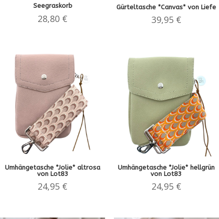
Seegraskorb
Gürteltasche *Canvas* von Liefe
28,80
€
39,95
€
Umhängetasche *Jolie* altrosa
Umhängetasche *Jolie* hellgrün
von Lot83
von Lot83
24,95
€
24,95
€